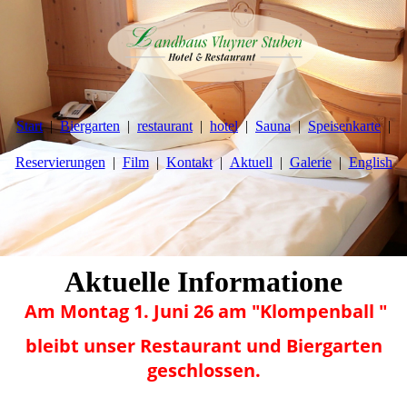
Start
Biergarten
restaurant
hotel
Sauna
Speisenkarte
Reservierungen
Film
Kontakt
Aktuell
Galerie
English
Aktuelle Informatione
Am
Montag 1. Juni 26 am "Klompenball "
bleibt unser Restaurant und Biergarten
geschlossen.